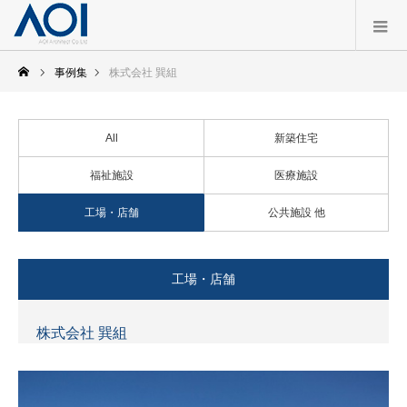
事例集
株式会社 巽組
All
新築住宅
福祉施設
医療施設
工場・店舗
公共施設 他
工場・店舗
株式会社 巽組